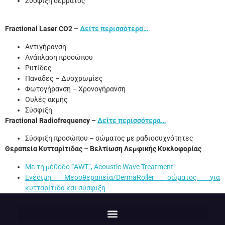
Σύσφιξη δέρματος
Fractional Laser CO2 –
Δείτε περισσότερα…
Αντιγήρανση
Ανάπλαση προσώπου
Ρυτίδες
Πανάδες – Δυσχρωμίες
Φωτογήρανση – Χρονογήρανση
Ουλές ακμής
Σύσφιξη
Fractional Radiofrequency –
Δείτε περισσότερα…
Σύσφιξη προσώπου – σώματος με ραδιοσυχνότητες
Θεραπεία Κυτταρίτιδας – Βελτίωση Λεμφικής Κυκλοφορίας
Με τη μέθοδο “AWT”, Acoustic Wave Treatment
Ενέσιμη Μεσοθεραπεία/
DermaRoller
σώματος για
κυτταρίτιδα και σύσφιξη