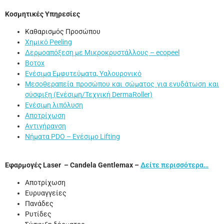
Κοσμητικές Υπηρεσίες
Καθαρισμός Προσώπου
Χημικό Peeling
Δερμοαπόξεση με Μικροκρυστάλλους – ecopeel
Βοτοx
Ενέσιμα Εμφυτεύματα, Υαλουρονικό
Μεσοθεραπεία προσώπου και σώματος για ενυδάτωση και
σύσφιξη (Ενέσιμη/Τεχνική DermaRoller)
Ενέσιμη λιπόλυση
Αποτρίχωση
Αντιγήρανση
Νήματα PDO – Ενέσιμο Lifting
Εφαρμογές Laser – Candela Gentlemax –
Δείτε περισσότερα…
Αποτρίχωση
Ευρυαγγείες
Πανάδες
Ρυτίδες