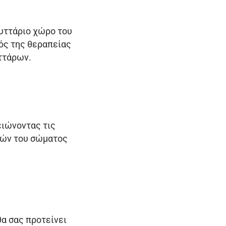
κυττάριο χώρο του
ός της θεραπείας
υττάρων.
ειώνοντας τις
ρών του σώματος
θα σας προτείνει