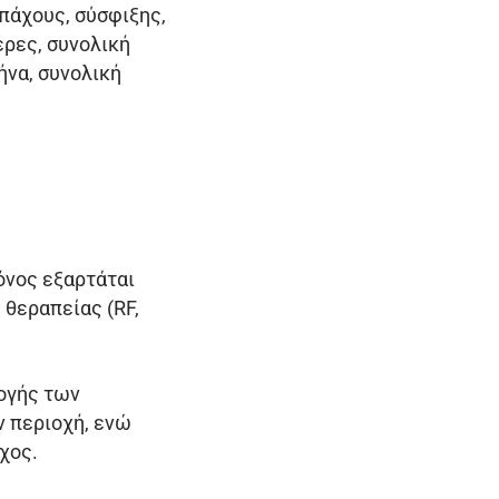
πάχους, σύσφιξης,
έρες, συνολική
ήνα, συνολική
όνος εξαρτάται
 θεραπείας (RF,
μογής των
ν περιοχή, ενώ
χος.