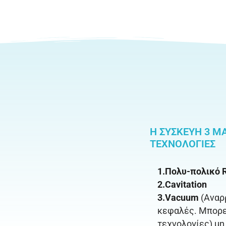
Η ΣΥΣΚΕΥΉ 3 M
ΤΕΧΝΟΛΟΓΊΕΣ
1.Πολυ-πολικό 
2.Cavitation
3.Vacuum
(Αναρρ
κεφαλές. Μπορεί
τεχνολογίες) μ