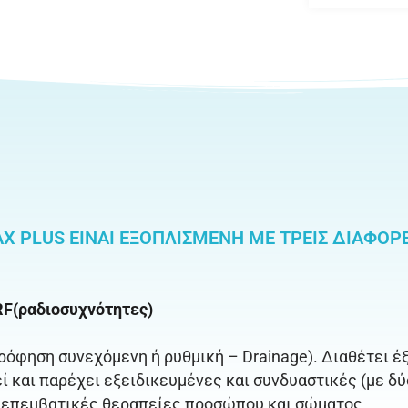
AX PLUS ΕΊΝΑΙ ΕΞΟΠΛΙΣΜΈΝΗ ΜΕ ΤΡΕΙΣ ΔΙΑΦΟΡ
RF(ραδιοσυχνότητες)
όφηση συνεχόμενη ή ρυθμική – Drainage). Διαθέτει έ
 και παρέχει εξειδικευμένες και συνδυαστικές (με δ
η επεμβατικές θεραπείες προσώπου και σώματος.