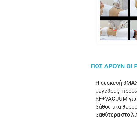
ΠΩΣ ΔΡΟΥΝ ΟΙ 
Η συσκευή 3MAX
μεγέθους, προσ
RF+VACUUM για 
βάθος στα θερμο
βαθύτερα στο λί