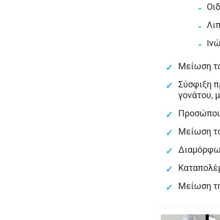
Οι
Λι
Ινώ
Μείωση το
Σύσφιξη π
γονάτου, 
Προσώπου(
Μείωση τ
Διαμόρφω
Καταπολέ
Μείωση τη