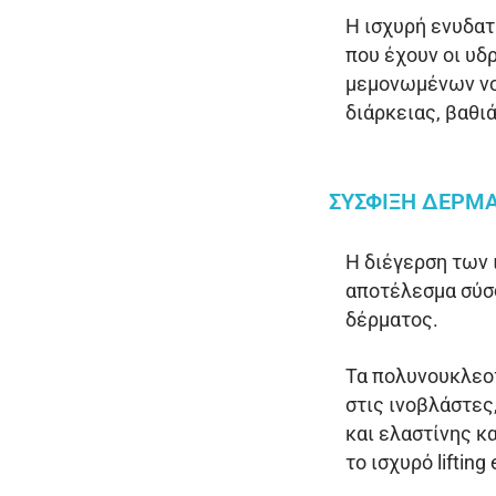
H ισχυρή ενυδατ
που έχουν οι υ
μεμονωμένων νου
διάρκειας, βαθι
ΣΎΣΦΙΞΗ ΔΈΡΜΑ
H διέγερση των 
αποτέλεσμα σύσφ
δέρματος.
Τα πολυνουκλεο
στις ινοβλάστες
και ελαστίνης κ
το ισχυρό liftin