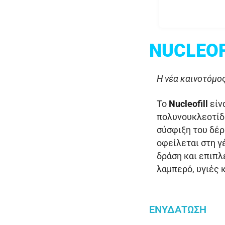
NUCLEOF
H νέα καινοτόμο
Το
Nucleofill
είν
πολυνουκλεοτίδι
σύσφιξη του δέρ
οφείλεται στη γ
δράση και επιπλ
λαμπερό, υγιές 
ΕΝΥΔΆΤΩΣΗ