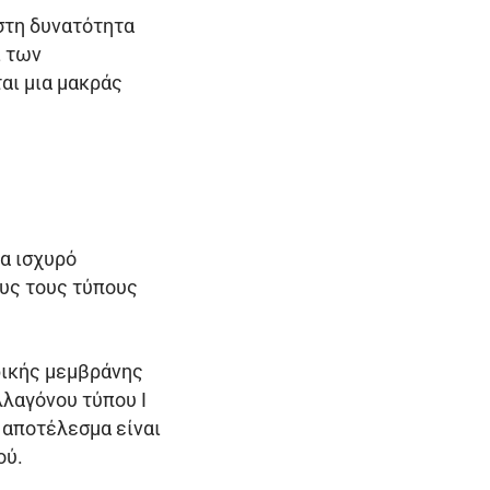
στη δυνατότητα
ι των
αι μια μακράς
α ισχυρό
ους τους τύπους
ρικής μεμβράνης
λλαγόνου τύπου I
 αποτέλεσμα είναι
ού.