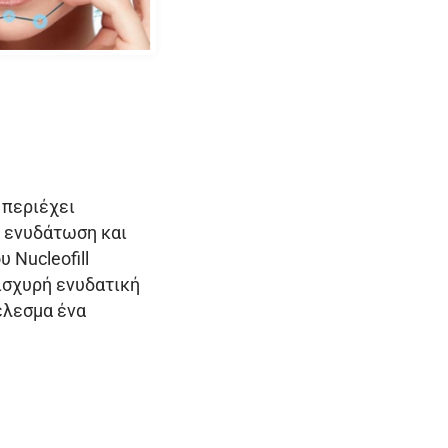
 περιέχει
ν ενυδάτωση και
 Nucleofill
 ισχυρή ενυδατική
έλεσμα ένα