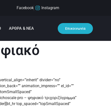
Facebook
Instagram
Ο
ΑΡΘΡΑ & ΝΕΑ
Επικοινωνία
ψηφιακό
rtical_align=”inherit” divider=”no”
tion_back=”” animation_impress=”” el_id=””
bottomSmallSpaced”
 Trichoscale pro – ψηφιακό τριχοριζόγραμμα”
ader][bt_hr top_spaced=”topSmallSpaced”