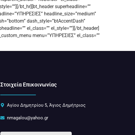
style=””][/bt_hr][bt_header superheadline=””
adline=”ΥΠΗΡΕΣΙΕΣ” headline_size=”medium”
sh=”bottom” dash_style=”btAccentDash”
headline=”” el_class=”” el_style=””][/bt_header]
t_custom_menu menu=”ΥΠΗΡΕΣΙΕΣ” el_class=””
Στοιχεία Επικοινωνίας
Αγίου Δημητρίου 5, Άγιος Δημήτριος
nmagalou@yahoo.gr