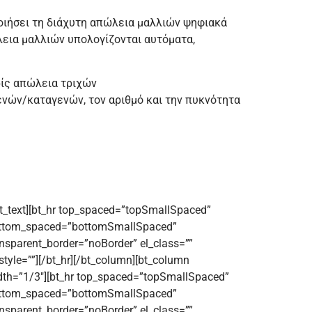
οποιήσει τη διάχυτη απώλεια μαλλιών ψηφιακά
λεια μαλλιών υπολογίζονται αυτόματα,
ρίς απώλεια τριχών
ενών/καταγενών, τον αριθμό και την πυκνότητα
bt_text][bt_hr top_spaced=”topSmallSpaced”
ttom_spaced=”bottomSmallSpaced”
ansparent_border=”noBorder” el_class=””
style=””][/bt_hr][/bt_column][bt_column
dth=”1/3″][bt_hr top_spaced=”topSmallSpaced”
ttom_spaced=”bottomSmallSpaced”
ansparent_border=”noBorder” el_class=””