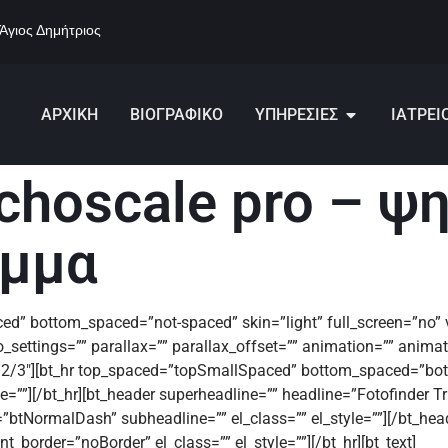
 Άγιος Δημήτριος
ΑΡΧΙΚΗ
ΒΙΟΓΡΑΦΙΚΟ
ΥΠΗΡΕΣΙΕΣ
ΙΑΤΡΕΙ
ichoscale pro – 
αμμα
d” bottom_spaced=”not-spaced” skin=”light” full_screen=”no” ve
_settings=”” parallax=”” parallax_offset=”” animation=”” anima
th=”2/3″][bt_hr top_spaced=”topSmallSpaced” bottom_spaced=”
yle=””][/bt_hr][bt_header superheadline=”” headline=”Fotofinder
”btNormalDash” subheadline=”” el_class=”” el_style=””][/bt_he
order=”noBorder” el_class=”” el_style=””][/bt_hr][bt_text]