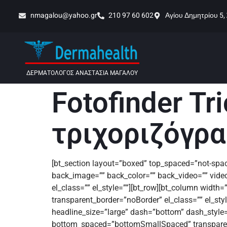
nmagalou@yahoo.gr
210 97 60 602
Αγίου Δημητρίου 5,
ΔΕΡΜΑΤΟΛΟΓΟΣ ΑΝΑΣΤΑΣΙΑ ΜΑΓΑΛΟΥ
Fotofinder Tr
τριχοριζόγρ
[bt_section layout=”boxed” top_spaced=”not-space
back_image=”” back_color=”” back_video=”” video
el_class=”” el_style=””][bt_row][bt_column wid
transparent_border=”noBorder” el_class=”” el_st
headline_size=”large” dash=”bottom” dash_style=
bottom_spaced=”bottomSmallSpaced” transparent_b