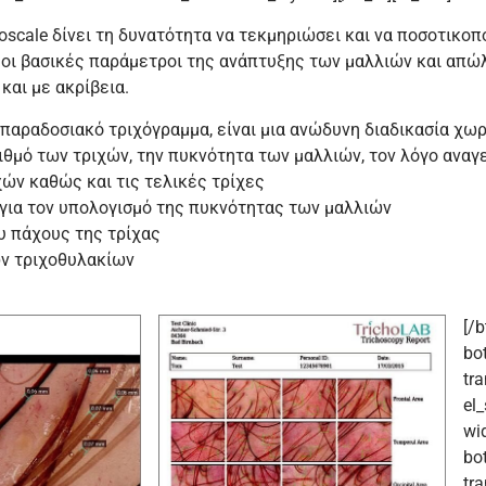
choscale δίνει τη δυνατότητα να τεκμηριώσει και να ποσοτικ
 οι βασικές παράμετροι της ανάπτυξης των μαλλιών και απώ
και με ακρίβεια.
 παραδοσιακό τριχόγραμμα, είναι μια ανώδυνη διαδικασία χω
ιθμό των τριχών, την πυκνότητα των μαλλιών, τον λόγο αναγ
ών καθώς και τις τελικές τρίχες
 για τον υπολογισμό της πυκνότητας των μαλλιών
υ πάχους της τρίχας
ν τριχοθυλακίων
[/
bo
tr
el_
wi
bo
tr