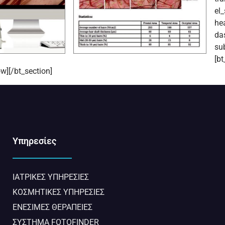
el_
he
da
sub
[b
w][/bt_section]
Υπηρεσίες
ΙΑΤΡΙΚΈΣ ΥΠΗΡΕΣΊΕΣ​
ΚΟΣΜΗΤΙΚΈΣ ΥΠΗΡΕΣΊΕΣ
ΕΝΈΣΙΜΕΣ ΘΕΡΑΠΕΊΕΣ
ΣΥΣΤΗΜΑ FOTOFINDER