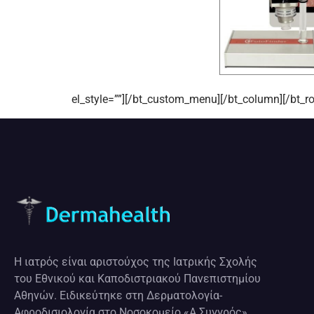
el_style=””][/bt_custom_menu][/bt_column][/bt_ro
Η ιατρός είναι αριστούχος της Ιατρικής Σχολής
του Εθνικού και Καποδιστριακού Πανεπιστημίου
Αθηνών. Ειδικεύτηκε στη Δερματολογία-
Αφροδισιολογία στο Νοσοκομείο «Α.Συγγρός»