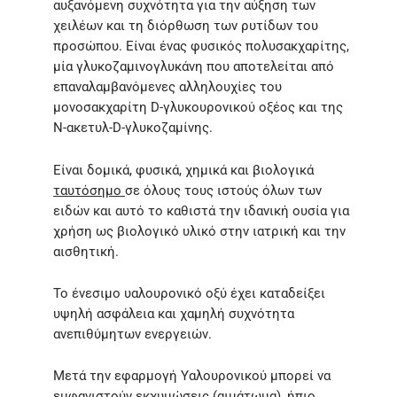
αυξανόμενη συχνότητα για την αύξηση των
χειλέων και τη διόρθωση των ρυτίδων του
προσώπου. Είναι ένας φυσικός πολυσακχαρίτης,
μία γλυκοζαμινογλυκάνη που αποτελείται από
επαναλαμβανόμενες αλληλουχίες του
μονοσακχαρίτη D-γλυκουρονικού οξέος και της
N-ακετυλ-D-γλυκοζαμίνης.
Είναι δομικά, φυσικά, χημικά και βιολογικά
ταυτόσημο
σε όλους τους ιστούς όλων των
ειδών και αυτό το καθιστά την ιδανική ουσία για
χρήση ως βιολογικό υλικό στην ιατρική και την
αισθητική.
Το ένεσιμο υαλουρονικό οξύ έχει καταδείξει
υψηλή ασφάλεια και χαμηλή συχνότητα
ανεπιθύμητων ενεργειών.
Μετά την εφαρμογή Υαλουρονικού μπορεί να
εμφανιστούν εκχυμώσεις (αιμάτωμα), ήπιο