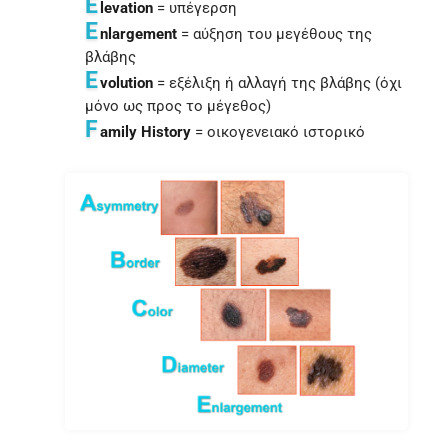
E
levation
= υπέγερση
E
nlargement
= αύξηση του μεγέθους της
βλάβης
E
volution
= εξέλιξη ή αλλαγή της βλάβης (όχι
μόνο ως προς το μέγεθος)
F
amily
History
= οικογενειακό ιστορικό