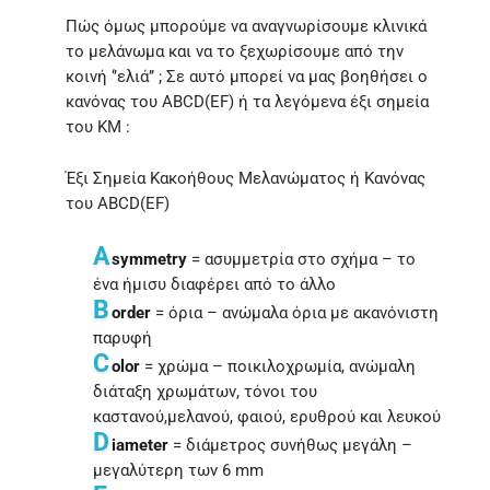
Πώς όμως μπορούμε να αναγνωρίσουμε κλινικά
το μελάνωμα και να το ξεχωρίσουμε από την
κοινή ‘’ελιά’’ ; Σε αυτό μπορεί να μας βοηθήσει ο
κανόνας του ABCD(EF) ή τα λεγόμενα έξι σημεία
του ΚΜ :
Έξι Σημεία Κακοήθους Μελανώματος ή Κανόνας
του ABCD(EF)
A
symmetry
= ασυμμετρία στο σχήμα – το
ένα ήμισυ διαφέρει από το άλλο
B
order
= όρια – ανώμαλα όρια με ακανόνιστη
παρυφή
C
olor
= χρώμα – ποικιλοχρωμία, ανώμαλη
διάταξη χρωμάτων, τόνοι του
καστανού,μελανού, φαιού, ερυθρού και λευκού
D
iameter
= διάμετρος συνήθως μεγάλη –
μεγαλύτερη των 6 mm