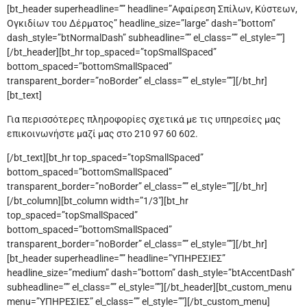
[bt_header superheadline=”” headline=”Αφαίρεση Σπίλων, Κύστεων,
Ογκιδίων του Δέρματος” headline_size=”large” dash=”bottom”
dash_style=”btNormalDash” subheadline=”” el_class=”” el_style=””]
[/bt_header][bt_hr top_spaced=”topSmallSpaced”
bottom_spaced=”bottomSmallSpaced”
transparent_border=”noBorder” el_class=”” el_style=””][/bt_hr]
[bt_text]
Για περισσότερες πληροφορίες σχετικά με τις υπηρεσίες μας
επικοινωνήστε μαζί μας στο 210 97 60 602.
[/bt_text][bt_hr top_spaced=”topSmallSpaced”
bottom_spaced=”bottomSmallSpaced”
transparent_border=”noBorder” el_class=”” el_style=””][/bt_hr]
[/bt_column][bt_column width=”1/3″][bt_hr
top_spaced=”topSmallSpaced”
bottom_spaced=”bottomSmallSpaced”
transparent_border=”noBorder” el_class=”” el_style=””][/bt_hr]
[bt_header superheadline=”” headline=”ΥΠΗΡΕΣΙΕΣ”
headline_size=”medium” dash=”bottom” dash_style=”btAccentDash”
subheadline=”” el_class=”” el_style=””][/bt_header][bt_custom_menu
menu=”ΥΠΗΡΕΣΙΕΣ” el_class=”” el_style=””][/bt_custom_menu]