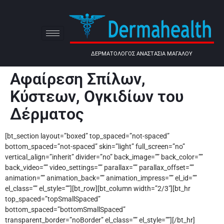
ΔΕΡΜΑΤΟΛΟΓΟΣ ΑΝΑΣΤΑΣΙΑ ΜΑΓΑΛΟΥ
Αφαίρεση Σπίλων,
Κύστεων, Ογκιδίων του
Δέρματος
[bt_section layout=”boxed” top_spaced=”not-spaced”
bottom_spaced=”not-spaced” skin=”light” full_screen=”no”
vertical_align=”inherit” divider=”no” back_image=”” back_color=””
back_video=”” video_settings=”” parallax=”” parallax_offset=””
animation=”” animation_back=”” animation_impress=”” el_id=””
el_class=”” el_style=””][bt_row][bt_column width=”2/3″][bt_hr
top_spaced=”topSmallSpaced”
bottom_spaced=”bottomSmallSpaced”
transparent_border=”noBorder” el_class=”” el_style=””][/bt_hr]